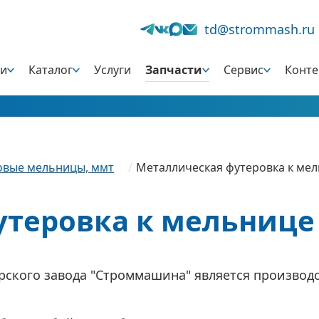
td@strommash.ru
ии
Каталог
Услуги
Запчасти
Сервис
Конт
овые мельницы, ммт
Металлическая футеровка к ме
утеровка к мельнице
ского завода "Строммашина" является производс