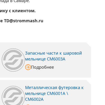
лада в Самаре.
ику с клиентом.
те TD@strommash.ru
Запасные части к шаровой
мельнице СМ6003А
Подробнее
Металлическая футеровка к
мельнице СМ6001А \
СМ6002А