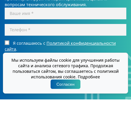
вопросам технического обслуживания.
Я соглашаюсь с
Политикой конфиденциальности
сайта
.
Мы используем файлы cookie для улучшения работы
Отправить
сайта и анализа сетевого трафика. Продолжая
пользоваться сайтом, вы соглашаетесь с политикой
использования cookie.
Подробнее
О компании
Каталог
Услуги
Запчасти
Сервис
Согласен
Рассчитать стоимость оборудования
Контейнеры
Работа
Контакты
Потребителям
©2026. Самарский завод «Строммашина» более 80 лет производим
оборудование для различных отраслей промышленности по всей России.
Политика конфиденциальности
Согласие на обработку персональных данных
+7 (846) 3-741-740
td@strommash.ru